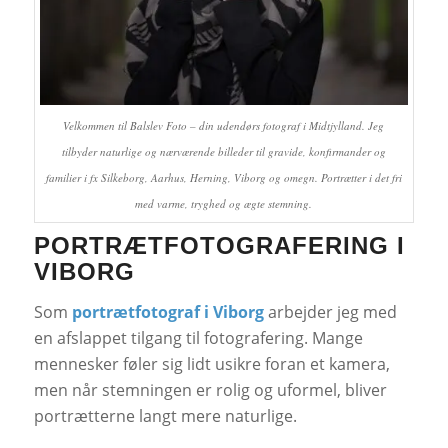
Velkommen til Balslev Foto – din udendørs fotograf i Midtjylland. Jeg
tilbyder naturlige og nærværende billeder til gravide, konfirmander og
familier i fx Silkeborg, Aarhus, Herning, Viborg og omegn. Portrætter i det fri
med varme, tryghed og ægte stemning.
PORTRÆTFOTOGRAFERING I
VIBORG
Som
portrætfotograf i Viborg
arbejder jeg med
en afslappet tilgang til fotografering. Mange
mennesker føler sig lidt usikre foran et kamera,
men når stemningen er rolig og uformel, bliver
portrætterne langt mere naturlige.