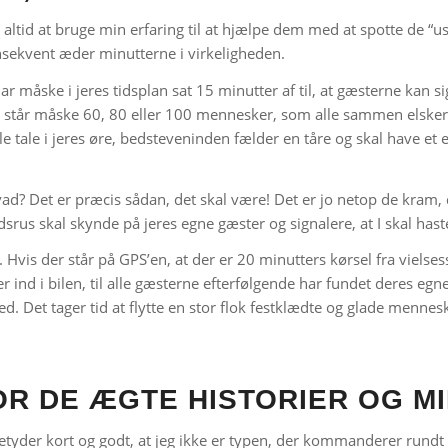
 altid at bruge min erfaring til at hjælpe dem med at spotte de “u
sekvent æder minutterne i virkeligheden.
r måske i jeres tidsplan sat 15 minutter af til, at gæsterne kan 
Der står måske 60, 80 eller 100 mennesker, som alle sammen elsker j
le tale i jeres øre, bedsteveninden fælder en tåre og skal have et 
vad? Det er præcis sådan, det skal være! Det er jo netop de kram,
rus skal skynde på jeres egne gæster og signalere, at I skal haste 
vis der står på GPS’en, at der er 20 minutters kørsel fra vielsesst
jer ind i bilen, til alle gæsterne efterfølgende har fundet deres eg
ed. Det tager tid at flytte en stor flok festklædte og glade menne
OR DE ÆGTE HISTORIER OG M
tyder kort og godt, at jeg ikke er typen, der kommanderer rundt me