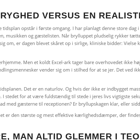
RYGHED VERSUS EN REALIST
 tidsplan opstår i første omgang. I har planlagt denne store dag 
en, musikken og gæstelisten. Når brylluppet pludselig rykker tætte
g om, er dagen blevet skåret op i sirlige, kliniske bidder:
Vielse 
erhjemme. Men et koldt Excel-ark tager bare overhovedet ikke høj
yndlingsmennesker vender sig om i stilhed for at se jer. Det ved ikk
 tidsplanen. Det er en naturlov. Og hvis der ikke er indbygget mass
 I stedet for at være fuldstændig til stede i jeres livs vigtigste se
d med gæsterne til receptionen? Er bryllupskagen klar, eller sidd
et er den største og mest effektive kærlighedsdæmper, der finde
E, MAN ALTID GLEMMER I TEO