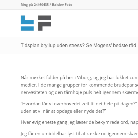
Ring på 24460435 / Balslev Foto
Tidsplan bryllup uden stress? Se Mogens’ bedste råd
Når mørket falder på her i Viborg, og jeg har lukket co
medier. I de mange grupper for kommende brudepar s
nervøsiteten og den tårnhøje puls helt igennem skærme
“Hvordan får vi overhovedet zeit til det hele på dagen?”
uden at vi når at opdage eller nyde det?”
Hver evig eneste gang jeg læser de bekymrede ord, napper
Jeg får en umiddelbar lyst til at række ud igennem skæ