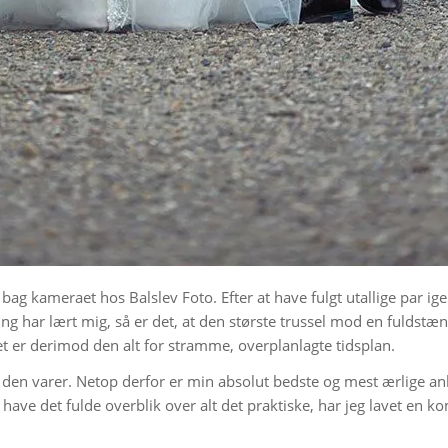
bag kameraet hos Balslev Foto. Efter at have fulgt utallige par ig
ing har lært mig, så er det, at den største trussel mod en fuldstæn
et er derimod den alt for stramme, overplanlagte tidsplan.
, den varer. Netop derfor er min absolut bedste og mest ærlige anb
il have det fulde overblik over alt det praktiske, har jeg lavet en 