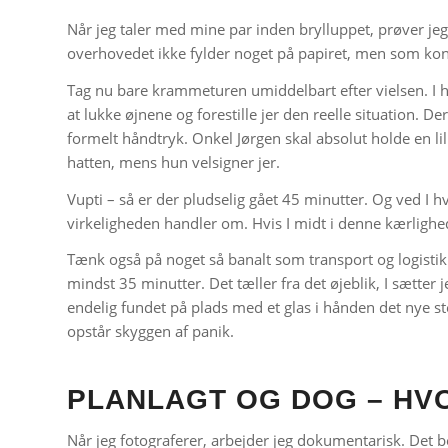
Når jeg taler med mine par inden brylluppet, prøver jeg
overhovedet ikke fylder noget på papiret, men som kon
Tag nu bare krammeturen umiddelbart efter vielsen. I ha
at lukke øjnene og forestille jer den reelle situation. 
formelt håndtryk. Onkel Jørgen skal absolut holde en lil
hatten, mens hun velsigner jer.
Vupti – så er der pludselig gået 45 minutter. Og ved I h
virkeligheden handler om. Hvis I midt i denne kærligheds
Tænk også på noget så banalt som transport og logistik. H
mindst 35 minutter. Det tæller fra det øjeblik, I sætter 
endelig fundet på plads med et glas i hånden det nye st
opstår skyggen af panik.
PLANLAGT OG DOG – HV
Når jeg fotograferer, arbejder jeg dokumentarisk. Det be