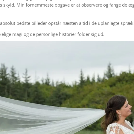
s skyld. Min fornemmeste opgave er at observere og fange de ægte
bsolut bedste billeder opstår næsten altid i de uplanlagte spræk
rkelige magi og de personlige historier folder sig ud.