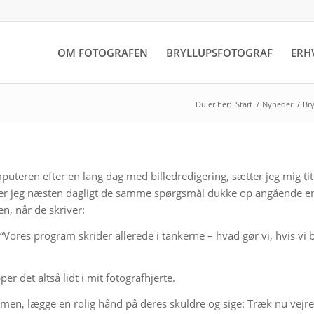
OM FOTOGRAFEN
BRYLLUPSFOTOGRAF
ERH
Du er her:
Start
/
Nyheder
/
Bry
mputeren efter en lang dag med billedredigering, sætter jeg mig ti
er jeg næsten dagligt de samme spørgsmål dukke op angående 
n, når de skriver:
“Vores program skrider allerede i tankerne – hvad gør vi, hvis vi b
 det altså lidt i mit fotografhjerte.
rmen, lægge en rolig hånd på deres skuldre og sige:
Træk nu vejre