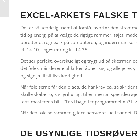
Balslev Foto
EXCEL-ARKETS FALSKE T
Det er så uendeligt nemt at forstå, hvorfor den stramme
tid og energi på at vælge de rigtige rammer, tøjet, mad
opretter et regneark på computeren, og inden man ser si
kl. 14.10, kageskæring kl. 14.35.
Det ser perfekt, overskueligt og trygt ud på skærmen d
det føles, når dørene til kirken åbner sig, og alle jeres 
og sige ja til sit livs kærlighed.
Når følelserne får den plads, de har krav på, så skrider
skulle skabe ro, sig lynhurtigt til en mental spændetrøje.
toastmasterens blik.
“Er vi bagefter programmet nu? Hva
Når den følelse rammer, glider nærværet ud i sandet. D
DE USYNLIGE TIDSRØVER