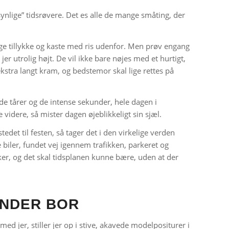
synlige” tidsrøvere. Det es alle de mange småting, der
sige tillykke og kaste med ris udenfor. Men prøv engang
er utrolig højt. De vil ikke bare nøjes med et hurtigt,
ekstra langt kram, og bedstemor skal lige rettes på
 de tårer og de intense sekunder, hele dagen i
videre, så mister dagen øjeblikkeligt sin sjæl.
edet til festen, så tager det i den virkelige verden
ne biler, fundet vej igennem trafikken, parkeret og
sker, og det skal tidsplanen kunne bære, uden at der
INDER BOR
d jer, stiller jer op i stive, akavede modelpositurer i