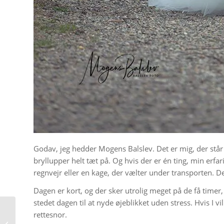
Godav, jeg hedder Mogens Balslev. Det er mig, der står 
bryllupper helt tæt på. Og hvis der er én ting, min erfar
regnvejr eller en kage, der vælter under transporten. D
Dagen
er
kort, og der sker utrolig meget på de få timer
stedet dagen til at nyde øjeblikket uden stress. Hvis I v
Huskeliste til bryllup:
rettesnor.
Den ultimative guide |