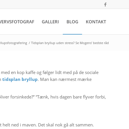
VERVSFOTOGRAF
GALLERI
BLOG
KONTAKT
llupsfotografering
/
Tidsplan bryllup uden stress? Se Mogens’ bedste råd
t med en kop kaffe og følger lidt med på de sociale
en
tidsplan bryllup
. Man kan nærmest mærke
liver forsinkede?”
“Tænk, hvis dagen bare flyver forbi,
t helt ned i maven. Det skal nok gå alt sammen.