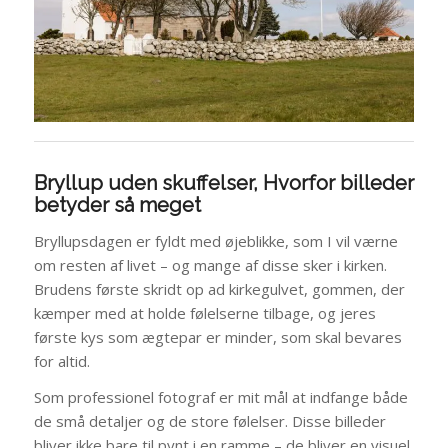
Bryllup uden skuffelser, Hvorfor billeder
betyder så meget
Bryllupsdagen er fyldt med øjeblikke, som I vil værne
om resten af livet – og mange af disse sker i kirken.
Brudens første skridt op ad kirkegulvet, gommen, der
kæmper med at holde følelserne tilbage, og jeres
første kys som ægtepar er minder, som skal bevares
for altid.
Som professionel fotograf er mit mål at indfange både
de små detaljer og de store følelser. Disse billeder
bliver ikke bare til pynt i en ramme – de bliver en visuel