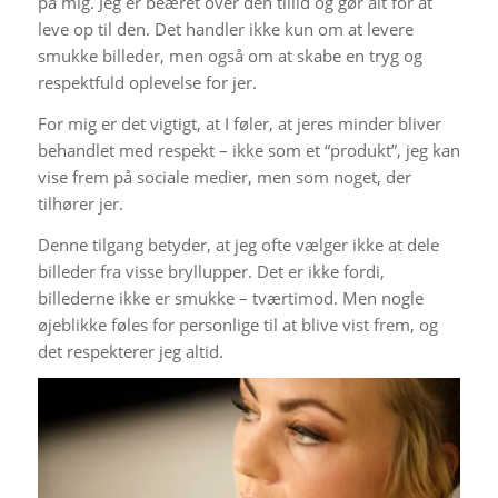
på mig. Jeg er beæret over den tillid og gør alt for at
leve op til den. Det handler ikke kun om at levere
smukke billeder, men også om at skabe en tryg og
respektfuld oplevelse for jer.
For mig er det vigtigt, at I føler, at jeres minder bliver
behandlet med respekt – ikke som et “produkt”, jeg kan
vise frem på sociale medier, men som noget, der
tilhører jer.
Denne tilgang betyder, at jeg ofte vælger ikke at dele
billeder fra visse bryllupper. Det er ikke fordi,
billederne ikke er smukke – tværtimod. Men nogle
øjeblikke føles for personlige til at blive vist frem, og
det respekterer jeg altid.