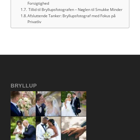
Forsigtighed
Tillid til Bryllupsfotografen – Nøglen til Smukke Minder
Afsluttende Tanker: Bryllupsfotograf med Fokus på
Privatliv
BRYLLUP