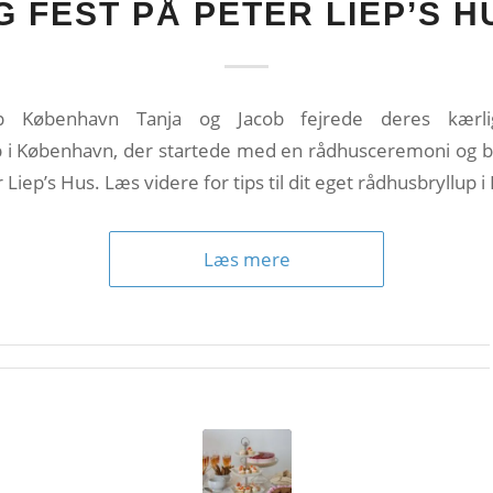
G FEST PÅ PETER LIEP’S H
p København Tanja og Jacob fejrede deres kær
i København, der startede med en rådhusceremoni og ble
 Liep’s Hus. Læs videre for tips til dit eget rådhusbryllup
Læs mere