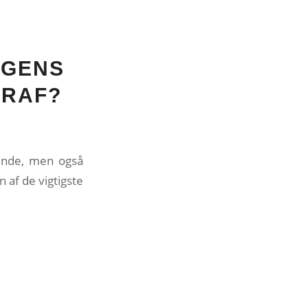
OGENS
GRAF?
dende, men også
 af de vigtigste