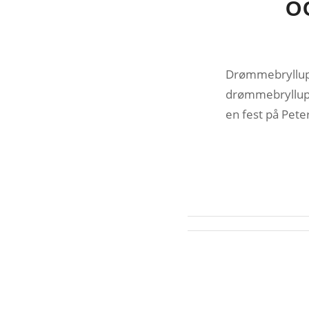
O
Drømmebryllu
drømmebryllup 
en fest på Peter