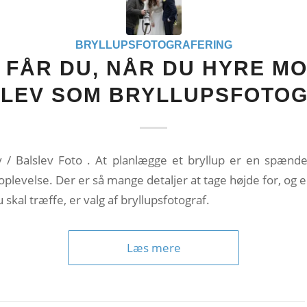
BRYLLUPSFOTOGRAFERING
 FÅR DU, NÅR DU HYRE M
LEV SOM BRYLLUPSFOTO
 / Balslev Foto . At planlægge et bryllup er en spæn
levelse. Der er så mange detaljer at tage højde for, og en
 skal træffe, er valg af bryllupsfotograf.
Læs mere