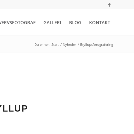
VERVSFOTOGRAF
GALLERI
BLOG
KONTAKT
Du er her:
Start
/
Nyheder
/
Bryllupsfotografering
YLLUP