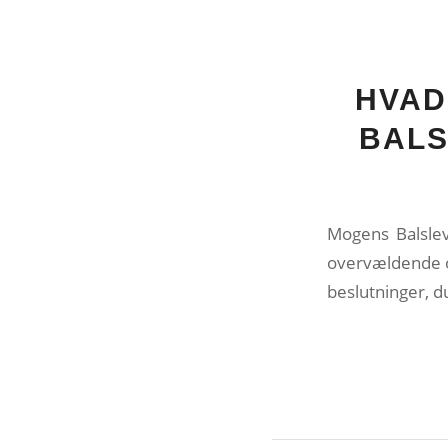
HVAD
BALS
Mogens Balslev
overvældende op
beslutninger, du