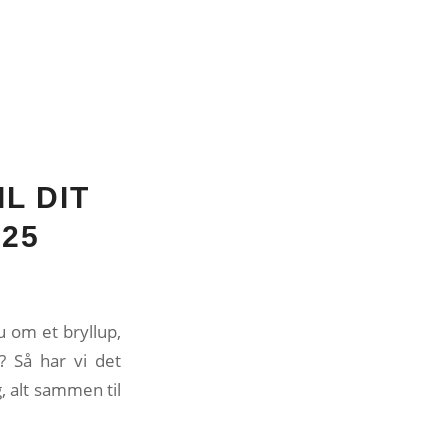
L DIT
025
u om et bryllup,
? Så har vi det
g, alt sammen til