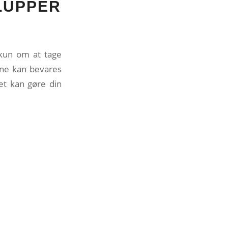
LUPPER
e kun om at tage
rne kan bevares
et kan gøre din