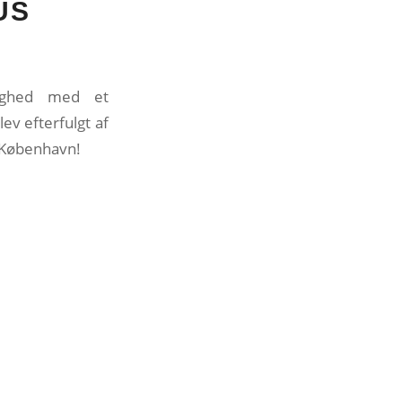
US
lighed med et
v efterfulgt af
 i København!