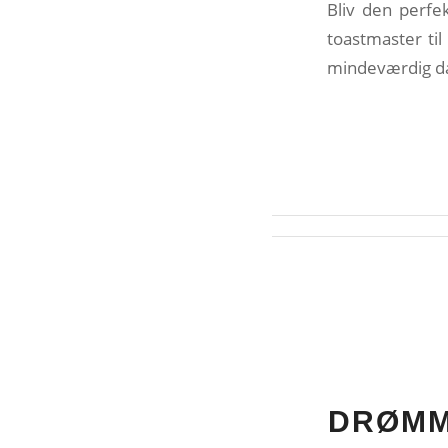
Bliv den perfek
toastmaster til
mindeværdig da
DRØMM