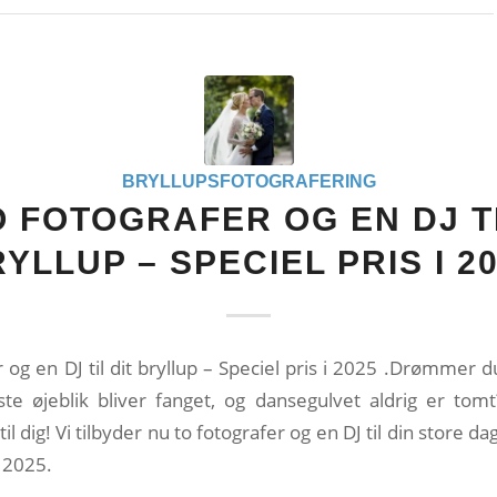
BRYLLUPSFOTOGRAFERING
O FOTOGRAFER OG EN DJ TI
YLLUP – SPECIEL PRIS I 2
r og en DJ til dit bryllup – Speciel pris i 2025 .Drømmer d
te øjeblik bliver fanget, og dansegulvet aldrig er tomt
til dig! Vi tilbyder nu to fotografer og en DJ til din store da
i 2025.