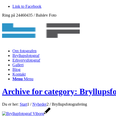
Link to Facebook
Ring på 24460435 / Balslev Foto
Om fotografen
Bryllupsfotograf
Erhvervsfotograf
Galleri
Blog
Kontakt
Menu
Menu
Archive for category: Bryllupsf
Du er her:
Start
1
/
Nyheder
2
/
Bryllupsfotografering