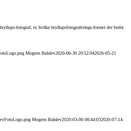
 bryllups-fotograf, er, hvilke bryllupsfotograferings-former der bedst
vFotoLogo.png
Mogens Balslev
2020-06-30 20:52:04
2026-05-21
slevFotoLogo.png
Mogens Balslev
2020-03-06 08:44:03
2020-07-14