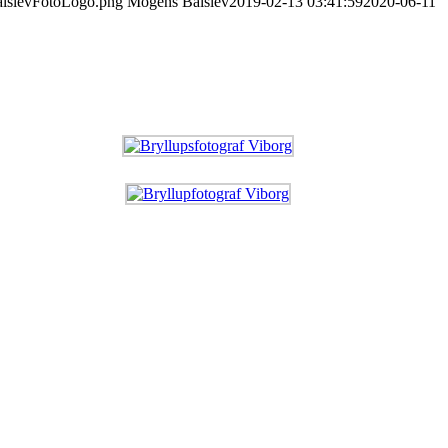
BalslevFotoLogo.png
Mogens Balslev
2019-02-13 03:41:59
2020-06-11