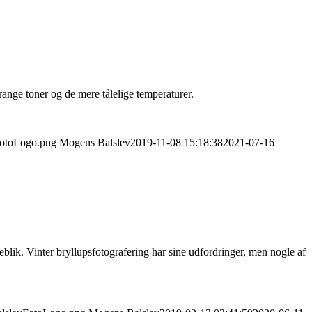
range toner og de mere tålelige temperaturer.
vFotoLogo.png
Mogens Balslev
2019-11-08 15:18:38
2021-07-16
øjeblik. Vinter bryllupsfotografering har sine udfordringer, men nogle af