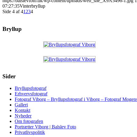
https://balslevfoto.dk/wp-content/uploads/web_sne_X9A5496-1.jpg
1
07:27:35
Vinterbryllup
Side 4 af 4
1
2
3
4
Bryllup
Sider
Bryllupsfotograf
Erhvervsfotograf
Fotograf Viborg – Bryllupsfotograf i Viborg – Fotograf Mogen
Galleri
Kontakt
Nyheder
Om fotografen
Portrætter Viborg | Balslev Foto
Privatlivspolitik