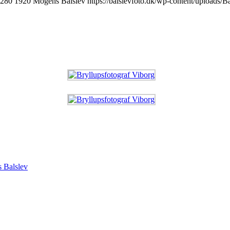
280
1920
Mogens Balslev
https://balslevfoto.dk/wp-content/uploads/
s Balslev