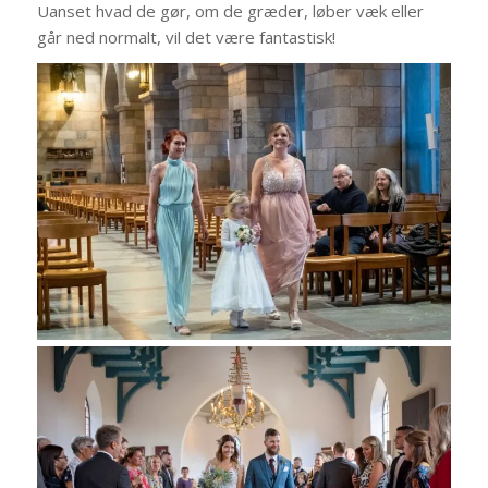
Uanset hvad de gør, om de græder, løber væk eller
går ned normalt, vil det være fantastisk!