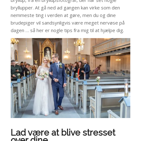
bryllup, fra en bryllupsfotograf, der har set nogle
bryllupper. At gå ned ad gangen kan virke som den
nemmeste ting i verden at gøre, men du og dine
brudepiger vil sandsynligvis være meget nervøse på
dagen … så her er nogle tips fra mig til at hjælpe dig.
Lad være at blive stresset
over dine